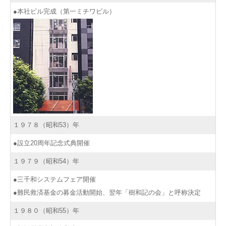
●本社ビル完成（第一ミチワビル）
１９７８（昭和53）年
●設立20周年記念式典開催
１９７９（昭和54）年
●三千和システムフェア開催
●難民救済基金の募金活動開始、翌年「樹和記の会」と呼称決定
１９８０（昭和55）年