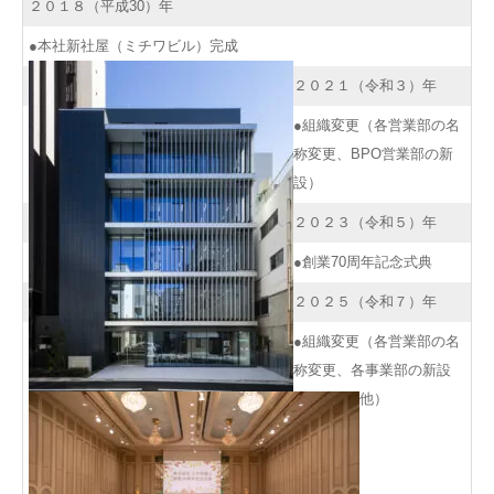
２０１８（平成30）年
●本社新社屋（ミチワビル）完成
２０２１（令和３）年
●組織変更（各営業部の名
称変更、BPO営業部の新
設）
２０２３（令和５）年
●創業70周年記念式典
２０２５（令和７）年
●組織変更（各営業部の名
称変更、各事業部の新設
他）