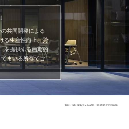
!
社の共同開発による
における生産性向上、労
” を提供する画期的
してまいる所存でご
。
撮影：SS Tokyo Co.,Ltd. Takenori Hikosaka